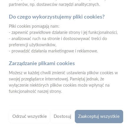
partnerów, np. dostawców narzędzi analitycznych.
Do czego wykorzystujemy pliki cookies?
Pliki cookies pomagają nam:
- zapewnić prawidłowe działanie strony i jej funkcjonalności,
- analizować ruch na stronie i dostosowywać treści do
preferencji użytkowników,
- prowadzić działania marketingowe i reklamowe.
Zarządzanie plikami cookies
Możesz w każdej chwili zmienić ustawienia plików cookies w
swojej przeglądarce internetowej. Pamiętaj jednak, że
wyłączenie niektórych plików cookies może wpłynąć na
funkcjonalność naszej strony.
2025-09-18
2025-09-17
Akcja „Bezpieczna droga
Akcja "Bezpieczna droga
do szkoły” z Mrówką
do szkoły" z PSB
Odrzuć wszystkie
Dostosuj
Zaakceptuj wszystkie
Zamość
Mrówką Opole
Lubelskie