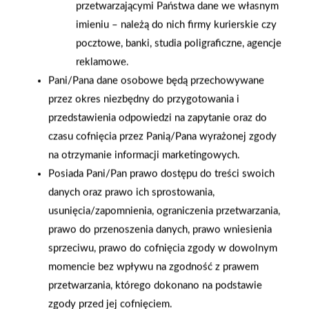
przetwarzającymi Państwa dane we własnym
imieniu – należą do nich firmy kurierskie czy
AKTUALNOŚCI Z SIECI PSB
pocztowe, banki, studia poligraficzne, agencje
reklamowe.
Pani/Pana dane osobowe będą przechowywane
przez okres niezbędny do przygotowania i
przedstawienia odpowiedzi na zapytanie oraz do
czasu cofnięcia przez Panią/Pana wyrażonej zgody
na otrzymanie informacji marketingowych.
Posiada Pani/Pan prawo dostępu do treści swoich
danych oraz prawo ich sprostowania,
usunięcia/zapomnienia, ograniczenia przetwarzania,
prawo do przenoszenia danych, prawo wniesienia
sprzeciwu, prawo do cofnięcia zgody w dowolnym
momencie bez wpływu na zgodność z prawem
przetwarzania, którego dokonano na podstawie
2026-01-15
2026-01-12
zgody przed jej cofnięciem.