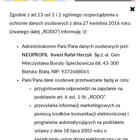
Zgodnie z art.13 ust 1 i 2 ogólnego rozporządzenia o
ochronie danych osobowych z dnia 27 kwietnia 2016 roku
(zwanego dalej „RODO”) informuję, iż:
Administratorem Pani/Pana danych osobowych jest:
NEOPROFIL Invest Rafał Herzyk Sp.J
, ul. Gen.
Mieczysława Boruty-Spiechowicza 68, 43-300
Bielsko Biała, NIP: 9372688061
2023-05-05
2023-04-25
Pani/Pana dane osobowe przetwarzane będą w celu:
Witamy po MAJÓWCE
Gotowy na wielkie
(chociaż dla niektórych
grillowanie z PSB
przygotowania odpowiedzi na zapytanie na
pewnie jeszcze ona
MRÓWKA
podstawie art. 6 ust. 1 lit. „RODO”.
trwa 😉)
ZĄBKOWICE?
przesyłania informacji marketingowych za
pomocą środków komunikacji elektronicznej i
programów automatyzujących na podstawie
ustawy z dnia 18 lipca 2002 roku o
świadczeniu usług drogą elektroniczną i w zw.