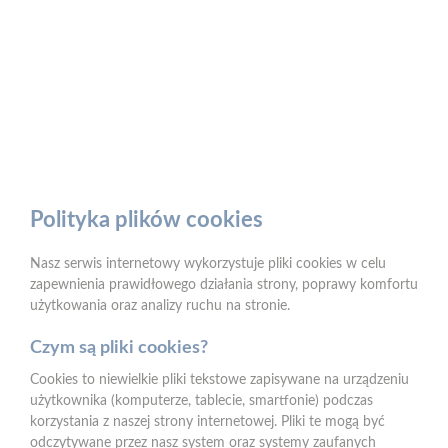
Polityka plików cookies
Nasz serwis internetowy wykorzystuje pliki cookies w celu
2025-09-19
2025-09-18
zapewnienia prawidłowego działania strony, poprawy komfortu
PSB Mrówka w Opolu
Bezpieczna droga do
użytkowania oraz analizy ruchu na stronie.
Lubelskim
szkoły z PSB Mrówką i
Czym są pliki cookies?
zorganizowała akcję pod
Policją w Biłgoraju
hasłem „Bezpieczna
Cookies to niewielkie pliki tekstowe zapisywane na urządzeniu
użytkownika (komputerze, tablecie, smartfonie) podczas
droga do szkoły”
korzystania z naszej strony internetowej. Pliki te mogą być
odczytywane przez nasz system oraz systemy zaufanych