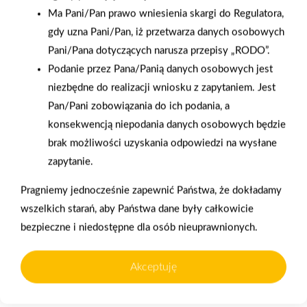
Grupa PSB Handel S.A.
Zacisze S.A. dołącza do
Ma Pani/Pan prawo wniesienia skargi do Regulatora,
gra z WOŚP. Powstała
Grupy PSB. Sieć kończy
gdy uzna Pani/Pan, iż przetwarza danych osobowych
firmowa eSkarbonka na
rok strategicznym
Pani/Pana dotyczących narusza przepisy „RODO”.
rzecz gastroenterologii
otwarciem po
Podanie przez Pana/Panią danych osobowych jest
dziecięcej
rebrandingu
niezbędne do realizacji wniosku z zapytaniem. Jest
Pan/Pani zobowiązania do ich podania, a
konsekwencją niepodania danych osobowych będzie
brak możliwości uzyskania odpowiedzi na wysłane
zapytanie.
Pragniemy jednocześnie zapewnić Państwa, że dokładamy
wszelkich starań, aby Państwa dane były całkowicie
bezpieczne i niedostępne dla osób nieuprawnionych.
Akceptuję