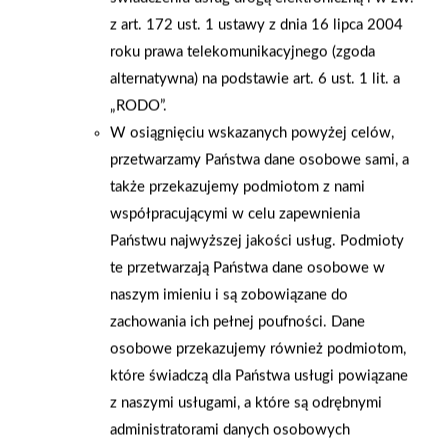
z art. 172 ust. 1 ustawy z dnia 16 lipca 2004
roku prawa telekomunikacyjnego (zgoda
alternatywna) na podstawie art. 6 ust. 1 lit. a
„RODO”.
W osiągnięciu wskazanych powyżej celów,
przetwarzamy Państwa dane osobowe sami, a
także przekazujemy podmiotom z nami
współpracującymi w celu zapewnienia
Państwu najwyższej jakości usług. Podmioty
te przetwarzają Państwa dane osobowe w
2023-03-22
2022-12-08
naszym imieniu i są zobowiązane do
Przywitaj WIOSNĘ z
Pomysł na prezent od
zachowania ich pełnej poufności. Dane
najlepszymi cenami i
Mrówki Ząbkowice
osobowe przekazujemy również podmiotom,
ofertami od PSB
które świadczą dla Państwa usługi powiązane
Mrówka Ząbkowice
z naszymi usługami, a które są odrębnymi
Śląskie
administratorami danych osobowych