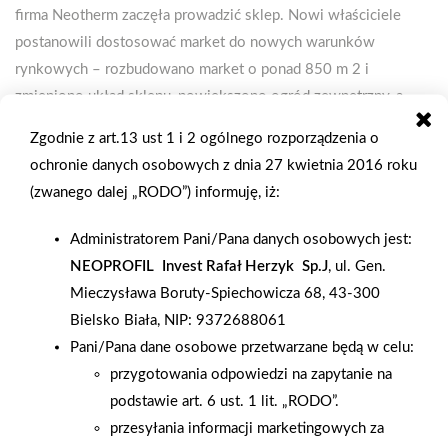
firma Neotherm zaczęła prowadzić sklep. Nowi właściciele
postanowili dostosować market do nowych warunków
rynkowych – rozbudowano market o ponad 850 m 2 i
zmieniono układ sklepu, powiększono ogród zewnętrzny, a
ponadto drzwi wejściowe są teraz od głównej ulicy, co okazało
Zgodnie z art.13 ust 1 i 2 ogólnego rozporządzenia o
się istotną zmianą. Oczywiście sklep cały czas był czynny, co
ochronie danych osobowych z dnia 27 kwietnia 2016 roku
nie było łatwe dla 23-osobowej załogi, ale pracownicy
(zwanego dalej „RODO”) informuję, iż:
wywiązali się wyśmienicie z pracy w trudnych warunkach.
Wreszcie nastąpił długo oczekiwany moment oficjalnego
Administratorem Pani/Pana danych osobowych jest:
otwarcia sklepu w nowej odsłonie, o czym informowano w
NEOPROFIL Invest Rafał Herzyk Sp.J
, ul. Gen.
gazetkach, na billboardach, na FB oraz poprzez reklamę mobilną.
Mieczysława Boruty-Spiechowicza 68, 43-300
Oficjalne reotwarcie nastąpiło 1 lipca 2022 r. i było to 2-
Bielsko Biała, NIP: 9372688061
dniowe wydarzenie. Pierwszego dnia pojawili się
Pani/Pana dane osobowe przetwarzane będą w celu:
przedstawiciele dostawców, z których wiedzy o produktach
przygotowania odpowiedzi na zapytanie na
chętnie korzystali klienci. Co pełną godzinę klient, którego
podstawie art. 6 ust. 1 lit. „RODO”.
paragon miał najwyższą wartość w danym przedziale czasu,
przesyłania informacji marketingowych za
dostawał atrakcyjną nagrodę – m.in. telewizor 43’, tablety,