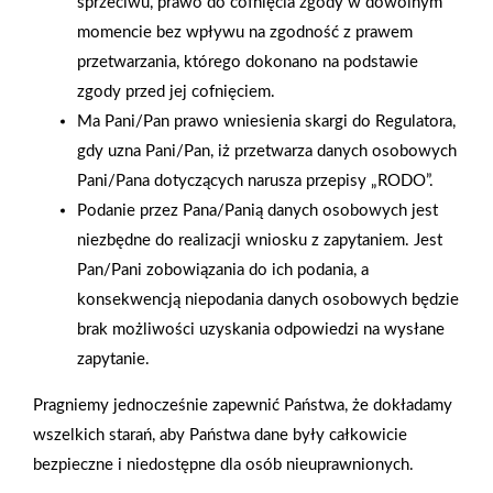
sprzeciwu, prawo do cofnięcia zgody w dowolnym
momencie bez wpływu na zgodność z prawem
przetwarzania, którego dokonano na podstawie
zgody przed jej cofnięciem.
Ma Pani/Pan prawo wniesienia skargi do Regulatora,
gdy uzna Pani/Pan, iż przetwarza danych osobowych
Pani/Pana dotyczących narusza przepisy „RODO”.
Podanie przez Pana/Panią danych osobowych jest
niezbędne do realizacji wniosku z zapytaniem. Jest
Pan/Pani zobowiązania do ich podania, a
2025-12-31
konsekwencją niepodania danych osobowych będzie
Otwarcie sklepu PSB
brak możliwości uzyskania odpowiedzi na wysłane
Mrówka w Wyrzysku
zapytanie.
Pragniemy jednocześnie zapewnić Państwa, że dokładamy
wszelkich starań, aby Państwa dane były całkowicie
Polityka plików cookies
bezpieczne i niedostępne dla osób nieuprawnionych.
Nasz serwis internetowy wykorzystuje pliki cookies w celu