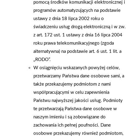
pomocą środków komunikacji elektronicznej i
smartfony, ekspresy do kawy. Dodatkowym bonusem za zakup
programów automatyzujących na podstawie
powyżej 100 zł był bon o wartości 20 zł do realizacji w sklepie
ustawy z dnia 18 lipca 2002 roku o
w dniach 4-9 lipca. Nad całością imprezy czuwał znakomity
świadczeniu usług drogą elektroniczną i w zw.
prowadzący, który zorganizował również szereg konkursów
z art. 172 ust. 1 ustawy z dnia 16 lipca 2004
dostarczających wiele emocji i radości. Był oczywiście grill,
roku prawa telekomunikacyjnego (zgoda
atrakcje dla dzieci, a po markecie chodziła Mrówka z koszykiem
alternatywna) na podstawie art. 6 ust. 1 lit. a
łakoci, chętnie pozująca do zdjęć. Oczywiście na FB pojawiały
„RODO”.
się kolejne informacje o wydarzeniu, aktualizowane na bieżąco.
W osiągnięciu wskazanych powyżej celów,
przetwarzamy Państwa dane osobowe sami, a
AKTUALNOŚCI
także przekazujemy podmiotom z nami
współpracującymi w celu zapewnienia
Państwu najwyższej jakości usług. Podmioty
te przetwarzają Państwa dane osobowe w
naszym imieniu i są zobowiązane do
zachowania ich pełnej poufności. Dane
osobowe przekazujemy również podmiotom,