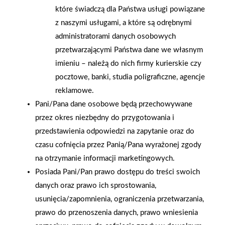
które świadczą dla Państwa usługi powiązane
z naszymi usługami, a które są odrębnymi
administratorami danych osobowych
przetwarzającymi Państwa dane we własnym
imieniu – należą do nich firmy kurierskie czy
pocztowe, banki, studia poligraficzne, agencje
reklamowe.
Pani/Pana dane osobowe będą przechowywane
2026-01-15
2026-01-12
przez okres niezbędny do przygotowania i
Grupa PSB Handel S.A.
Zacisze S.A. dołącza do
gra z WOŚP. Powstała
Grupy PSB. Sieć kończy
przedstawienia odpowiedzi na zapytanie oraz do
firmowa eSkarbonka na
rok strategicznym
czasu cofnięcia przez Panią/Pana wyrażonej zgody
rzecz gastroenterologii
otwarciem po
na otrzymanie informacji marketingowych.
dziecięcej
rebrandingu
Posiada Pani/Pan prawo dostępu do treści swoich
danych oraz prawo ich sprostowania,
usunięcia/zapomnienia, ograniczenia przetwarzania,
prawo do przenoszenia danych, prawo wniesienia