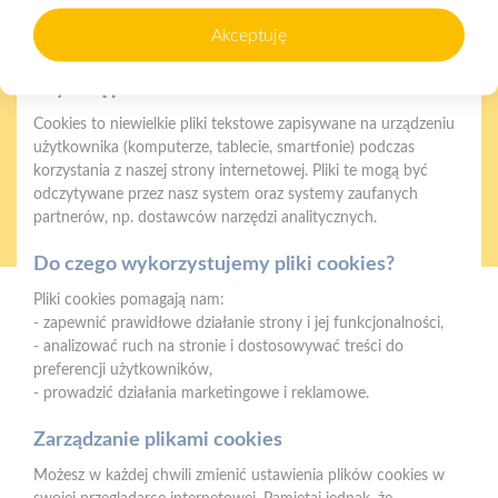
zapewnienia prawidłowego działania strony, poprawy komfortu
Gwarancja jakości
Zakupy w systemie
Akceptuję
użytkowania oraz analizy ruchu na stronie.
naszych produktów
ratalnym
Czym są pliki cookies?
Cookies to niewielkie pliki tekstowe zapisywane na urządzeniu
użytkownika (komputerze, tablecie, smartfonie) podczas
korzystania z naszej strony internetowej. Pliki te mogą być
odczytywane przez nasz system oraz systemy zaufanych
Oferujemy zakupy
Zakupy
partnerów, np. dostawców narzędzi analitycznych.
telefoniczne
na terenie całej Polski
Do czego wykorzystujemy pliki cookies?
Pliki cookies pomagają nam:
Mrówka Ząbkowice Śląskie
- zapewnić prawidłowe działanie strony i jej funkcjonalności,
ul. Wrocławska 31A, 57-200 Ząbkowice Śląskie
- analizować ruch na stronie i dostosowywać treści do
preferencji użytkowników,
Telefon:
666 399 245
- prowadzić działania marketingowe i reklamowe.
E-mail:
kierownik.zabkowice@psbmrowka.com.pl,
info.zabkowice@psbmrowka.com.pl
Zarządzanie plikami cookies
Możesz w każdej chwili zmienić ustawienia plików cookies w
NIP:
9372688061