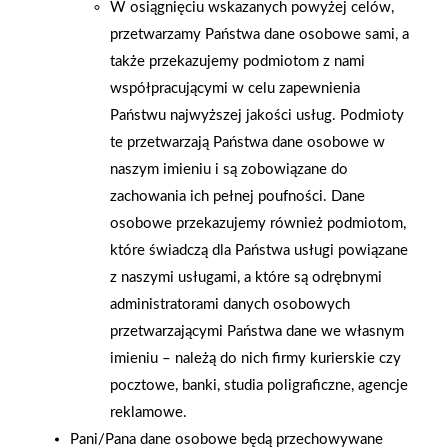
W osiągnięciu wskazanych powyżej celów,
przetwarzamy Państwa dane osobowe sami, a
także przekazujemy podmiotom z nami
współpracującymi w celu zapewnienia
Państwu najwyższej jakości usług. Podmioty
te przetwarzają Państwa dane osobowe w
naszym imieniu i są zobowiązane do
zachowania ich pełnej poufności. Dane
osobowe przekazujemy również podmiotom,
2026-01-15
2026-01-12
które świadczą dla Państwa usługi powiązane
Grupa PSB Handel S.A.
Zacisze S.A. dołącza do
gra z WOŚP. Powstała
Grupy PSB. Sieć kończy
z naszymi usługami, a które są odrębnymi
firmowa eSkarbonka na
rok strategicznym
administratorami danych osobowych
rzecz gastroenterologii
otwarciem po
przetwarzającymi Państwa dane we własnym
dziecięcej
rebrandingu
imieniu – należą do nich firmy kurierskie czy
pocztowe, banki, studia poligraficzne, agencje
reklamowe.
Pani/Pana dane osobowe będą przechowywane