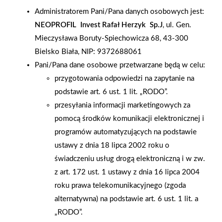
firma DTB , która prowadzi już markety Mrówka w Pelplinie i
Administratorem Pani/Pana danych osobowych jest:
Tczewie. Otwarcie Mrówki było dużym wydarzeniem dla
NEOPROFIL Invest Rafał Herzyk Sp.J
, ul. Gen.
mieszkańców Pszczółek, jak również pobliskich miejscowości.
Mieczysława Boruty-Spiechowicza 68, 43-300
Z tej okazji przygotowano dla klientów mnóstwo atrakcji, w
Bielsko Biała, NIP: 9372688061
tym konkursy na najwyższy paragon z fantastycznymi
Pani/Pana dane osobowe przetwarzane będą w celu:
nagrodami. Otwarcie Mrówki było poprzedzone lokalną
przygotowania odpowiedzi na zapytanie na
kampanią informacyjną oraz cyklicznymi postami w social
podstawie art. 6 ust. 1 lit. „RODO”.
mediach. Market PSB Mrówka w Pszczółkach ma powierzchnię
przesyłania informacji marketingowych za
650 m 2 oraz ogród zewnętrzy o powierzchni 650 m 2 .
pomocą środków komunikacji elektronicznej i
programów automatyzujących na podstawie
AKTUALNOŚCI
ustawy z dnia 18 lipca 2002 roku o
świadczeniu usług drogą elektroniczną i w zw.
z art. 172 ust. 1 ustawy z dnia 16 lipca 2004
roku prawa telekomunikacyjnego (zgoda
alternatywna) na podstawie art. 6 ust. 1 lit. a
„RODO”.