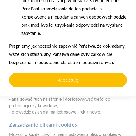
niezbędne do realizacji wniosku z zapytaniem. Jest
Nasz serwis internetowy wykorzystuje pliki cookies w celu
Pan/Pani zobowiązania do ich podania, a
zapewnienia prawidłowego działania strony, poprawy komfortu
Gwarancja jakości
Zakupy w systemie
użytkowania oraz analizy ruchu na stronie.
konsekwencją niepodania danych osobowych będzie
naszych produktów
ratalnym
brak możliwości uzyskania odpowiedzi na wysłane
Czym są pliki cookies?
zapytanie.
Cookies to niewielkie pliki tekstowe zapisywane na urządzeniu
użytkownika (komputerze, tablecie, smartfonie) podczas
Pragniemy jednocześnie zapewnić Państwa, że dokładamy
korzystania z naszej strony internetowej. Pliki te mogą być
wszelkich starań, aby Państwa dane były całkowicie
odczytywane przez nasz system oraz systemy zaufanych
Oferujemy zakupy
Zakupy
bezpieczne i niedostępne dla osób nieuprawnionych.
partnerów, np. dostawców narzędzi analitycznych.
telefoniczne
na terenie całej Polski
Do czego wykorzystujemy pliki cookies?
Akceptuję
Pliki cookies pomagają nam:
Mrówka Ząbkowice Śląskie
- zapewnić prawidłowe działanie strony i jej funkcjonalności,
ul. Wrocławska 31A, 57-200 Ząbkowice Śląskie
- analizować ruch na stronie i dostosowywać treści do
preferencji użytkowników,
Telefon:
666 399 245
- prowadzić działania marketingowe i reklamowe.
E-mail:
kierownik.zabkowice@psbmrowka.com.pl,
info.zabkowice@psbmrowka.com.pl
Zarządzanie plikami cookies
Możesz w każdej chwili zmienić ustawienia plików cookies w