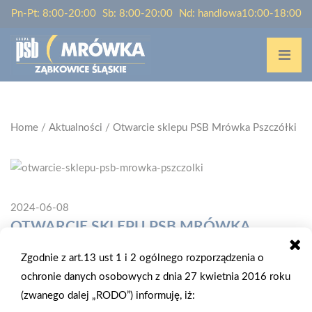
Pn-Pt: 8:00-20:00
Sb: 8:00-20:00
Nd: handlowa10:00-18:00
Home
/
Aktualności
/
Otwarcie sklepu PSB Mrówka Pszczółki
2024-06-08
OTWARCIE SKLEPU PSB MRÓWKA
PSZCZÓŁKI
Zgodnie z art.13 ust 1 i 2 ogólnego rozporządzenia o
ochronie danych osobowych z dnia 27 kwietnia 2016 roku
8 czerwca 2024 r. otwarta została PSB Mrówka w
(zwanego dalej „RODO”) informuję, iż:
miejscowości Pszczółki, w woj. pomorskim. Inwestorem jest